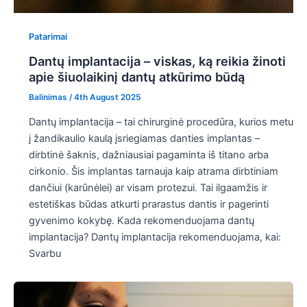
Patarimai
Dantų implantacija – viskas, ką reikia žinoti
apie šiuolaikinį dantų atkūrimo būdą
Balinimas
/
4th August 2025
Dantų implantacija – tai chirurginė procedūra, kurios metu
į žandikaulio kaulą įsriegiamas danties implantas –
dirbtinė šaknis, dažniausiai pagaminta iš titano arba
cirkonio. Šis implantas tarnauja kaip atrama dirbtiniam
dančiui (karūnėlei) ar visam protezui. Tai ilgaamžis ir
estetiškas būdas atkurti prarastus dantis ir pagerinti
gyvenimo kokybę. Kada rekomenduojama dantų
implantacija? Dantų implantacija rekomenduojama, kai:
Svarbu