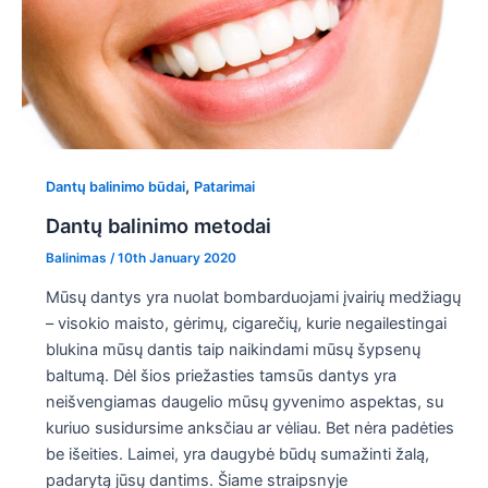
,
Dantų balinimo būdai
Patarimai
Dantų balinimo metodai
Balinimas
/
10th January 2020
Mūsų dantys yra nuolat bombarduojami įvairių medžiagų
– visokio maisto, gėrimų, cigarečių, kurie negailestingai
blukina mūsų dantis taip naikindami mūsų šypsenų
baltumą. Dėl šios priežasties tamsūs dantys yra
neišvengiamas daugelio mūsų gyvenimo aspektas, su
kuriuo susidursime anksčiau ar vėliau. Bet nėra padėties
be išeities. Laimei, yra daugybė būdų sumažinti žalą,
padarytą jūsų dantims. Šiame straipsnyje