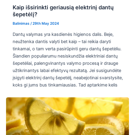
Kaip išsirinkti geriausią elektrinį dantų
šepetėlį?
Balinimas
/
29th May 2024
Dantų valymas yra kasdienės higienos dalis. Beje,
neužtenka dantis valyti bet kaip – tai reikia daryti
tinkamai, o tam verta pasirūpinti geru dantų šepetėliu.
Šiandien populiarumu nesiskundžia elektriniai dantų
šepetėliai, palengvinantys valymo procesą ir drauge
užtikrinantys labai efektyvų rezultatą. Jei susigundėte
įsigyti elektrinį dantų šepetėlį, neabejotinai svarstysite,
koks gi jums bus tinkamiausias. Tad aptarkime kelis