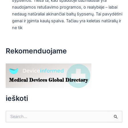
šypsenos. Tiesa ta, kad spaudoje dažniausiai yra
naudojamos retušavimo programos, o realybėje – labai
nedaug natūraliai akinančiai baltų šypsenų. Tai pavydėtini
genai ir įgimta kaulų spalva. Tačiau yra keletas natūralių ir
ne tik
Rekomenduojame
ieškoti
S
e
a