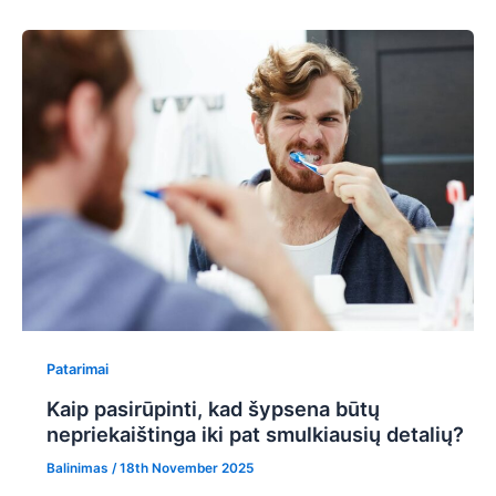
Patarimai
Kaip pasirūpinti, kad šypsena būtų
nepriekaištinga iki pat smulkiausių detalių?
Balinimas
/
18th November 2025