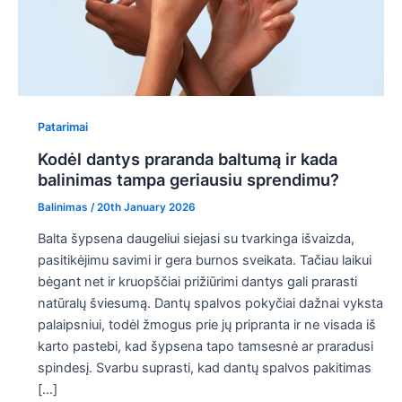
Patarimai
Kodėl dantys praranda baltumą ir kada
balinimas tampa geriausiu sprendimu?
Balinimas
/
20th January 2026
Balta šypsena daugeliui siejasi su tvarkinga išvaizda,
pasitikėjimu savimi ir gera burnos sveikata. Tačiau laikui
bėgant net ir kruopščiai prižiūrimi dantys gali prarasti
natūralų šviesumą. Dantų spalvos pokyčiai dažnai vyksta
palaipsniui, todėl žmogus prie jų pripranta ir ne visada iš
karto pastebi, kad šypsena tapo tamsesnė ar praradusi
spindesį. Svarbu suprasti, kad dantų spalvos pakitimas
[…]