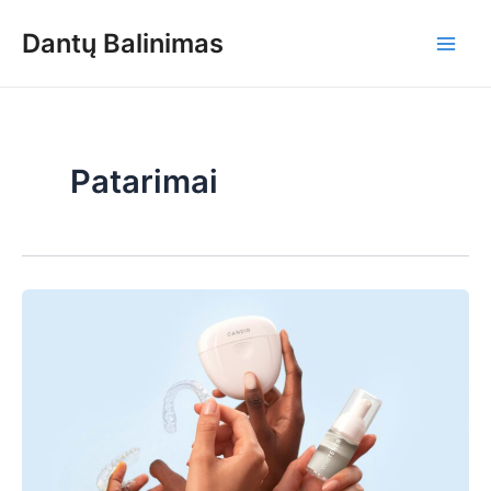
Skip
Dantų Balinimas
to
Main
content
Men
Patarimai