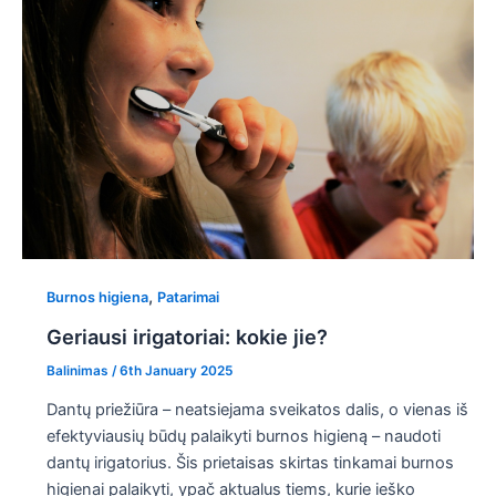
,
Burnos higiena
Patarimai
Geriausi irigatoriai: kokie jie?
Balinimas
/
6th January 2025
Dantų priežiūra – neatsiejama sveikatos dalis, o vienas iš
efektyviausių būdų palaikyti burnos higieną – naudoti
dantų irigatorius. Šis prietaisas skirtas tinkamai burnos
higienai palaikyti, ypač aktualus tiems, kurie ieško