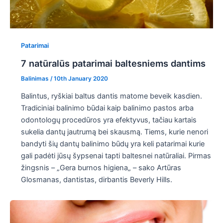
Patarimai
7 natūralūs patarimai baltesniems dantims
Balinimas
/
10th January 2020
Balintus, ryškiai baltus dantis matome beveik kasdien.
Tradiciniai balinimo būdai kaip balinimo pastos arba
odontologų procedūros yra efektyvus, tačiau kartais
sukelia dantų jautrumą bei skausmą. Tiems, kurie nenori
bandyti šių dantų balinimo būdų yra keli patarimai kurie
gali padėti jūsų šypsenai tapti baltesnei natūraliai. Pirmas
žingsnis – „Gera burnos higiena„ – sako Artūras
Glosmanas, dantistas, dirbantis Beverly Hills.