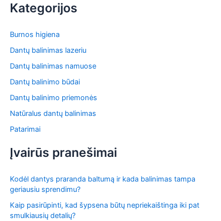
r
Kategorijos
c
h
f
Burnos higiena
o
Dantų balinimas lazeriu
r
:
Dantų balinimas namuose
Dantų balinimo būdai
Dantų balinimo priemonės
Natūralus dantų balinimas
Patarimai
Įvairūs pranešimai
Kodėl dantys praranda baltumą ir kada balinimas tampa
geriausiu sprendimu?
Kaip pasirūpinti, kad šypsena būtų nepriekaištinga iki pat
smulkiausių detalių?