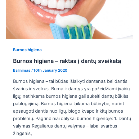
Burnos higiena
Burnos higiena – raktas į dantų sveikatą
Balinimas
/
10th January 2020
Burnos higiena – tai būdas išlaikyti dantenas bei dantis
švarius ir sveikus. Burna ir dantys yra pažeidžiami įvairių
ligų; netinkama burnos higiena gali sukelti dantų būklės
pablogėjimą. Burnos higiena laikoma būtinybe, norint
apsaugoti dantis nuo ligų, blogo kvapo ir kitų burnos
problemų. Pagrindiniai dalykai burnos higienoje: 1. Dantų
valymas Reguliarus dantų valymas – labai svarbus
žingsnis,