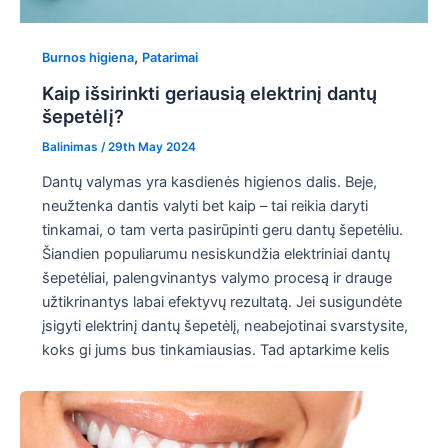
,
Burnos higiena
Patarimai
Kaip išsirinkti geriausią elektrinį dantų
šepetėlį?
Balinimas
/
29th May 2024
Dantų valymas yra kasdienės higienos dalis. Beje,
neužtenka dantis valyti bet kaip – tai reikia daryti
tinkamai, o tam verta pasirūpinti geru dantų šepetėliu.
Šiandien populiarumu nesiskundžia elektriniai dantų
šepetėliai, palengvinantys valymo procesą ir drauge
užtikrinantys labai efektyvų rezultatą. Jei susigundėte
įsigyti elektrinį dantų šepetėlį, neabejotinai svarstysite,
koks gi jums bus tinkamiausias. Tad aptarkime kelis