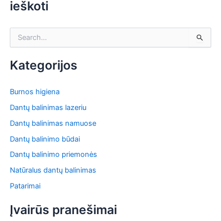
ieškoti
S
e
a
r
Kategorijos
c
h
f
Burnos higiena
o
Dantų balinimas lazeriu
r
:
Dantų balinimas namuose
Dantų balinimo būdai
Dantų balinimo priemonės
Natūralus dantų balinimas
Patarimai
Įvairūs pranešimai