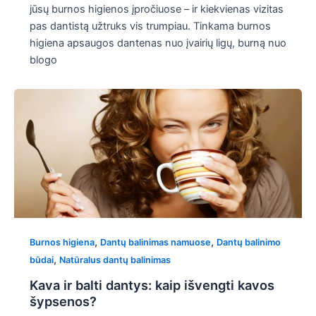
jūsų burnos higienos įpročiuose – ir kiekvienas vizitas
pas dantistą užtruks vis trumpiau. Tinkama burnos
higiena apsaugos dantenas nuo įvairių ligų, burną nuo
blogo
,
,
Burnos higiena
Dantų balinimas namuose
Dantų balinimo
,
būdai
Natūralus dantų balinimas
Kava ir balti dantys: kaip išvengti kavos
šypsenos?