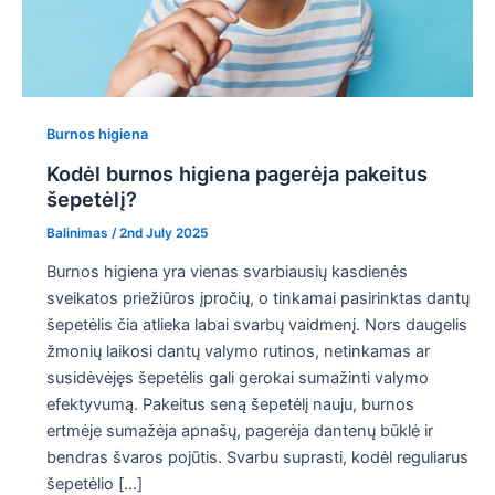
Burnos higiena
Kodėl burnos higiena pagerėja pakeitus
šepetėlį?
Balinimas
/
2nd July 2025
Burnos higiena yra vienas svarbiausių kasdienės
sveikatos priežiūros įpročių, o tinkamai pasirinktas dantų
šepetėlis čia atlieka labai svarbų vaidmenį. Nors daugelis
žmonių laikosi dantų valymo rutinos, netinkamas ar
susidėvėjęs šepetėlis gali gerokai sumažinti valymo
efektyvumą. Pakeitus seną šepetėlį nauju, burnos
ertmėje sumažėja apnašų, pagerėja dantenų būklė ir
bendras švaros pojūtis. Svarbu suprasti, kodėl reguliarus
šepetėlio […]