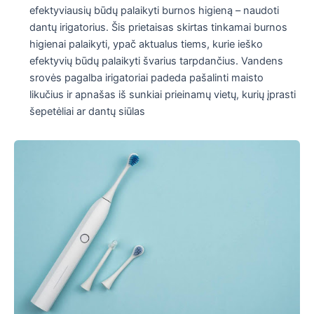
efektyviausių būdų palaikyti burnos higieną – naudoti
dantų irigatorius. Šis prietaisas skirtas tinkamai burnos
higienai palaikyti, ypač aktualus tiems, kurie ieško
efektyvių būdų palaikyti švarius tarpdančius. Vandens
srovės pagalba irigatoriai padeda pašalinti maisto
likučius ir apnašas iš sunkiai prieinamų vietų, kurių įprasti
šepetėliai ar dantų siūlas