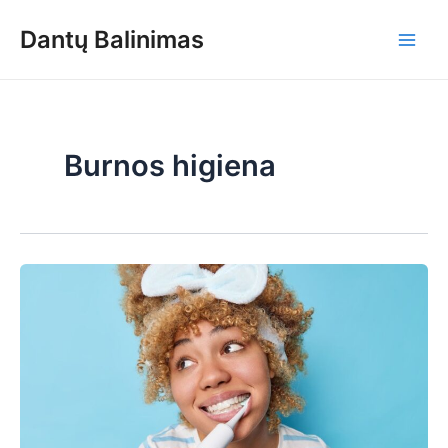
Skip
Dantų Balinimas
to
Main
content
Men
Burnos higiena